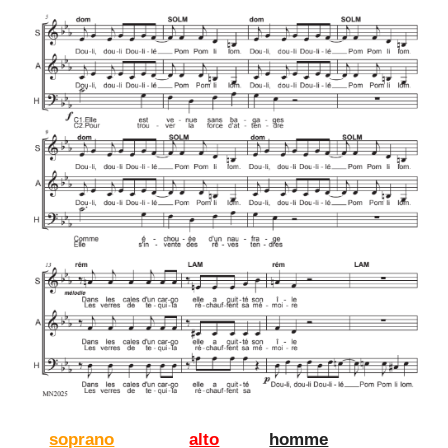
soprano
alto
homme