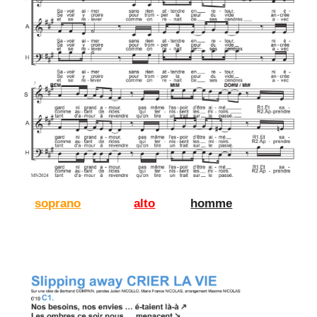
soprano
alto
homme