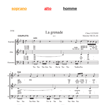
soprano
alto
homme