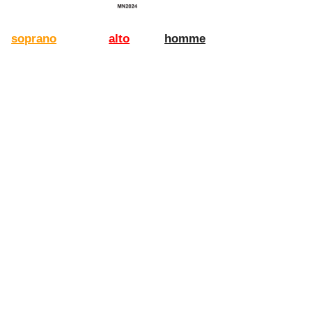
soprano
alto
homme