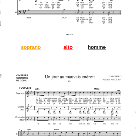
soprano
alto
homme