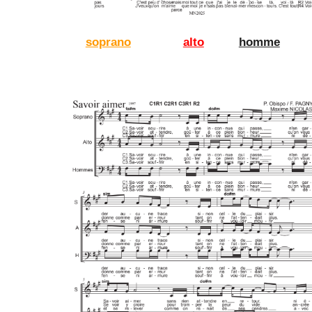
soprano
alto
homme