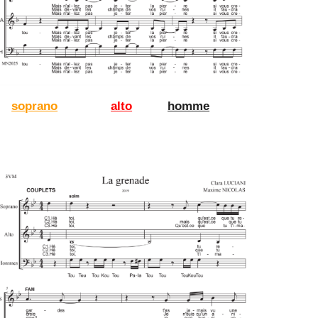
soprano
alto
homme